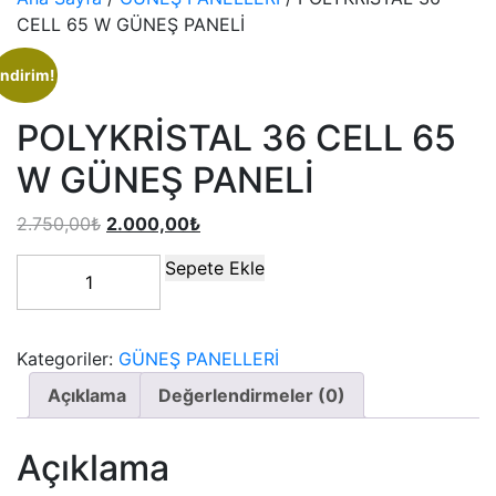
CELL 65 W GÜNEŞ PANELİ
İndirim!
POLYKRİSTAL 36 CELL 65
W GÜNEŞ PANELİ
2.750,00
₺
2.000,00
₺
Sepete Ekle
Kategoriler:
GÜNEŞ PANELLERİ
Açıklama
Değerlendirmeler (0)
Açıklama