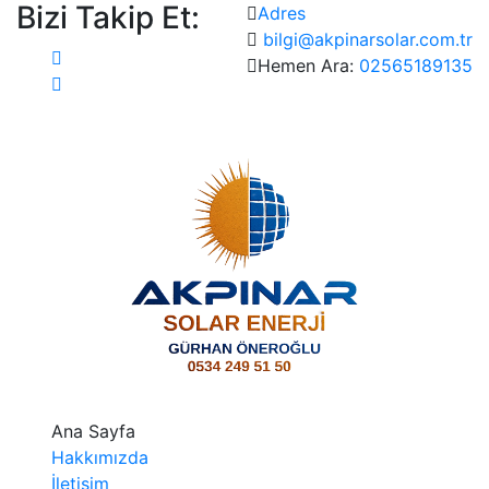
Bizi Takip Et:
Adres
bilgi@akpinarsolar.com.tr
Hemen Ara:
02565189135
Ana Sayfa
Hakkımızda
İletişim