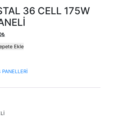
STAL 36 CELL 175W
ANELİ
0
₺
epete Ekle
 PANELLERİ
Lİ