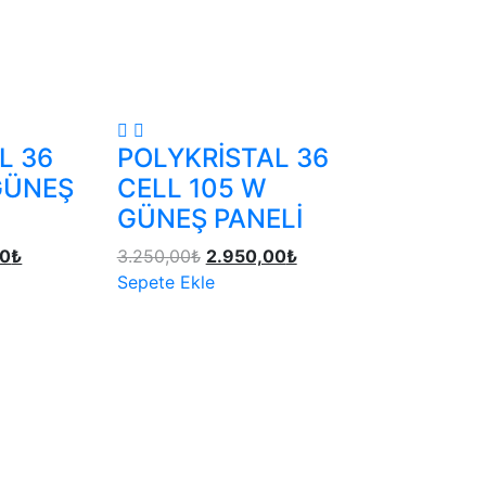
L 36
POLYKRİSTAL 36
GÜNEŞ
CELL 105 W
GÜNEŞ PANELİ
00
₺
3.250,00
₺
2.950,00
₺
Sepete Ekle