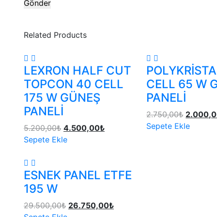
Related Products
LEXRON HALF CUT
POLYKRİSTA
TOPCON 40 CELL
CELL 65 W 
175 W GÜNEŞ
PANELİ
PANELİ
2.750,00
₺
2.000,
Sepete Ekle
5.200,00
₺
4.500,00
₺
Sepete Ekle
ESNEK PANEL ETFE
195 W
29.500,00
₺
26.750,00
₺
Sepete Ekle