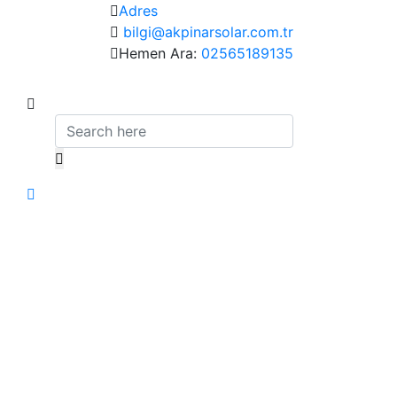
Adres
bilgi@akpinarsolar.com.tr
Hemen Ara:
02565189135