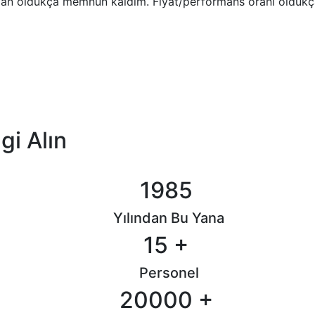
an oldukça memnun kaldım. Fiyat/performans oranı oldukça 
lgi Alın
1985
Yılından Bu Yana
15
+
Personel
20000
+