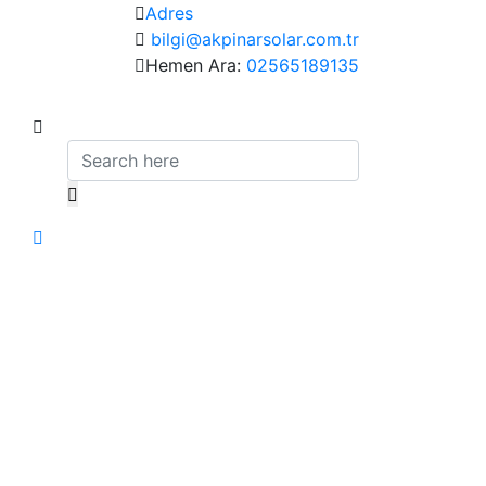
Adres
bilgi@akpinarsolar.com.tr
Hemen Ara:
02565189135