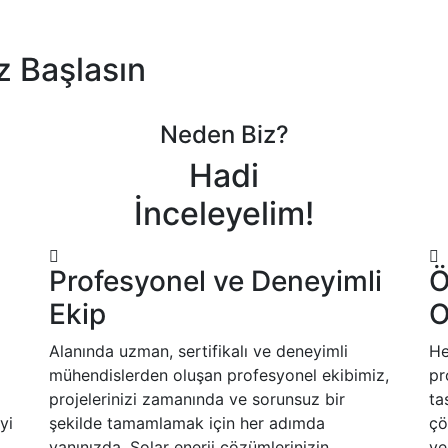
z Başlasın
Neden Biz?
Hadi
İnceleyelim!
Profesyonel ve Deneyimli
Ö
Ekip
O
Alanında uzman, sertifikalı ve deneyimli
He
mühendislerden oluşan profesyonel ekibimiz,
pr
projelerinizi zamanında ve sorunsuz bir
ta
yi
şekilde tamamlamak için her adımda
çö
yanınızda. Solar enerji çözümlerinizin
ve