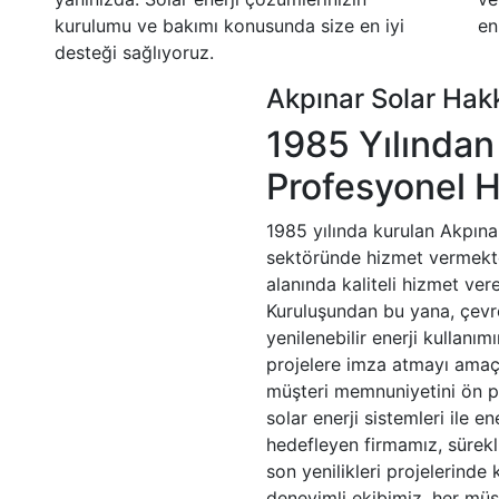
kurulumu ve bakımı konusunda size en iyi
en
desteği sağlıyoruz.
Akpınar Solar Hak
1985 Yılından
Profesyonel H
1985 yılında kurulan Akpınar 
sektöründe hizmet vermekte
alanında kaliteli hizmet ver
Kuruluşundan bu yana, çevr
yenilenebilir enerji kullanı
projelere imza atmayı amaç
müşteri memnuniyetini ön pl
solar enerji sistemleri ile en
hedefleyen firmamız, sürekl
son yenilikleri projelerind
deneyimli ekibimiz, her müş