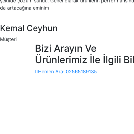
şekilde çözüm sundu. Genel olarak ürünlerin performansınd
da artacağına eminim
Kemal Ceyhun
Müşteri
Bizi Arayın Ve
Ürünlerimiz İle İlgili Bi
Hemen Ara: 02565189135