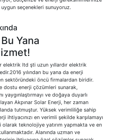
 uygun seçenekleri sunuyoruz.
kında
 Bu Yana
izmet!
elektrik ltd şti uzun yıllardır elektrik
dir.2016 yılından bu yana da enerji
en sektöründeki öncü firmalardan biridir.
e dostu enerji çözümleri sunarak,
mını yaygınlaştırmayı ve doğaya duyarlı
layan Akpınar Solar Enerji, her zaman
anda tutmuştur. Yüksek verimliliğe sahip
erji ihtiyacınızı en verimli şekilde karşılamayı
i olarak teknolojiye yatırım yapmakta ve en
e kullanmaktadır. Alanında uzman ve
terinin ihtiyacına özel çözümler sunarak,