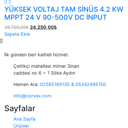
YÜKSEK VOLTAJ TAM SİNÜS 4.2 KW
MPPT 24 V 90-500V DC İNPUT
26.750,00
₺
24.250,00
₺
Sepete Ekle
İlk günden beri kaliteli hizmet.
Çeltikçi mahallesi mimar Sinan
caddesi no 6 ÷ 1 Söke Aydın
Hemen Ara:
02565189135 & 05342495150
info@corvex.com
Sayfalar
Ana Sayfa
Ürünler