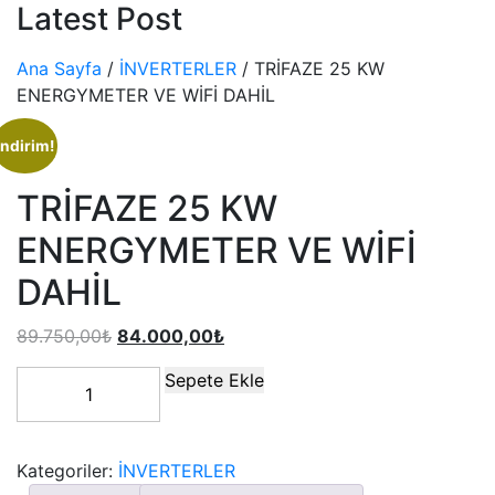
Latest Post
Ana Sayfa
/
İNVERTERLER
/ TRİFAZE 25 KW
ENERGYMETER VE WİFİ DAHİL
İndirim!
TRİFAZE 25 KW
ENERGYMETER VE WİFİ
DAHİL
89.750,00
₺
84.000,00
₺
Sepete Ekle
Kategoriler:
İNVERTERLER