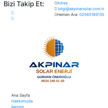
Bizi Takip Et:
Adres
bilgi@akpinarsolar.com.tr
Hemen Ara:
02565189135
Ana Sayfa
Hakkımızda
İletişim