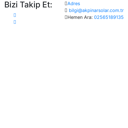
Bizi Takip Et:
Adres
bilgi@akpinarsolar.com.tr
Hemen Ara:
02565189135