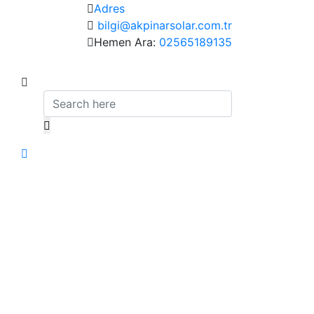
Adres
bilgi@akpinarsolar.com.tr
Hemen Ara:
02565189135