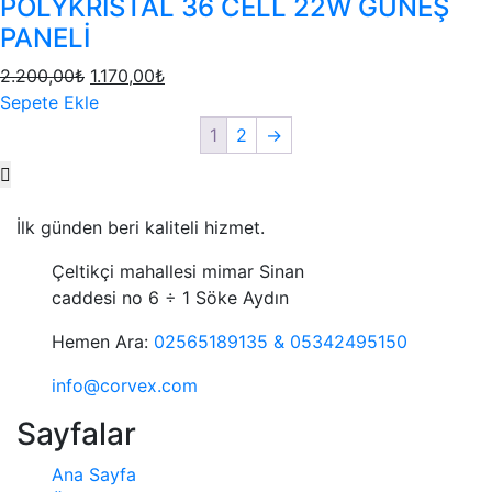
POLYKRİSTAL 36 CELL 22W GÜNEŞ
PANELİ
2.200,00
₺
1.170,00
₺
Sepete Ekle
1
2
→
İlk günden beri kaliteli hizmet.
Çeltikçi mahallesi mimar Sinan
caddesi no 6 ÷ 1 Söke Aydın
Hemen Ara:
02565189135 & 05342495150
info@corvex.com
Sayfalar
Ana Sayfa