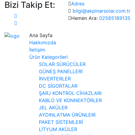
Bizi Takip Et:
Adres
bilgi@akpinarsolar.com.tr
Hemen Ara:
02565189135
Ana Sayfa
Hakkımızda
İletişim
Ürün Kategorileri
SOLAR SÜRÜCÜLER
GÜNEŞ PANELLERİ
İNVERTERLER
DC SİGORTALAR
ŞARJ KONTROL CİHAZLARI
KABLO VE KONNEKTÖRLER
JEL AKÜLER
AYDINLATMA ÜRÜNLERİ
PAKET SİSTEMLERİ
LİTYUM AKÜLER