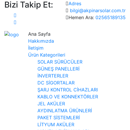
Bizi Takip Et:
Adres
bilgi@akpinarsolar.com.tr
Hemen Ara:
02565189135
Ana Sayfa
Hakkımızda
İletişim
Ürün Kategorileri
SOLAR SÜRÜCÜLER
GÜNEŞ PANELLERİ
İNVERTERLER
DC SİGORTALAR
ŞARJ KONTROL CİHAZLARI
KABLO VE KONNEKTÖRLER
JEL AKÜLER
AYDINLATMA ÜRÜNLERİ
PAKET SİSTEMLERİ
LİTYUM AKÜLER