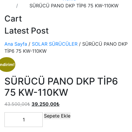
SÜRÜCÜ PANO DKP TİP6 75 KW-110KW
Cart
Latest Post
Ana Sayfa
/
SOLAR SÜRÜCÜLER
/ SÜRÜCÜ PANO DKP
TİP6 75 KW-110KW
İndirim!
SÜRÜCÜ PANO DKP TİP6
75 KW-110KW
43.500,00
₺
39.250,00
₺
Sepete Ekle