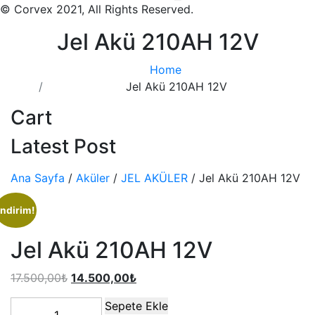
© Corvex 2021, All Rights Reserved.
Jel Akü 210AH 12V
Home
Jel Akü 210AH 12V
Cart
Latest Post
Ana Sayfa
/
Aküler
/
JEL AKÜLER
/ Jel Akü 210AH 12V
İndirim!
Jel Akü 210AH 12V
17.500,00
₺
14.500,00
₺
Sepete Ekle