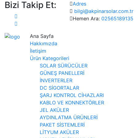
Bizi Takip Et:
Adres
bilgi@akpinarsolar.com.tr
Hemen Ara:
02565189135
Ana Sayfa
Hakkımızda
İletişim
Ürün Kategorileri
SOLAR SÜRÜCÜLER
GÜNEŞ PANELLERİ
İNVERTERLER
DC SİGORTALAR
ŞARJ KONTROL CİHAZLARI
KABLO VE KONNEKTÖRLER
JEL AKÜLER
AYDINLATMA ÜRÜNLERİ
PAKET SİSTEMLERİ
LİTYUM AKÜLER