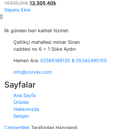
14.500,00
₺
13.505,40
₺
Sepete Ekle
İlk günden beri kaliteli hizmet.
Çeltikçi mahallesi mimar Sinan
caddesi no 6 ÷ 1 Söke Aydın
Hemen Ara:
02565189135 & 05342495150
info@corvex.com
Sayfalar
Ana Sayfa
Ürünler
Hakkımızda
İletişim
ÇetinerWeb
Tarafından Hazırlandı